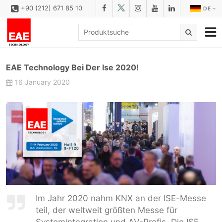
+90 (212) 671 85 10
DE
UNTERNEHMEN
EAE Technology Bei Der Ise 2020!
LÖSUNGS
16 January 2020
PRODUKTFAMILIEN
PRODUKTE
DOWNLOAD
KONFIGURATOR
REFERENZEN
KONTAKT
Im Jahr 2020 nahm KNX an der ISE-Messe
teil, der weltweit größten Messe für
KONTAKT FORMULAR
Systemintegration und AV-Profis. Die ISE