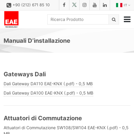
+90 (212) 671 85 10
IT
AZIENDALE
Manuali D’installazione
SOLUZIONI
FAMILIE DI PRODOTTI
PRODOTTI
Gateways Dali
SCARICA
Dali Gateway DA110 EAE-KNX (.pdf) - 0,5 MB
CONFIGURATORE
Dali Gateway DA100 EAE-KNX (.pdf) - 0,5 MB
REFERENZE
CONTATTO
Attuatori di Commutazione
MODULO DI CONTATTO
Attuatori di Commutazione SW108/SW104 EAE-KNX (.pdf) - 0,5
MB