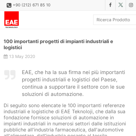
+90 (212) 671 85 10
AZIENDALE
100 importanti progetti di impianti industriali e
SOLUZIONI
logistici
13 May 2020
FAMILIE DI PRODOTTI
PRODOTTI
EAE, che ha la sua firma nei più importanti
progetti industriali e logistici del Paese,
SCARICA
continua a supportare il settore con le sue
CONFIGURATORE
soluzioni di automazione.
Di seguito sono elencate le 100 importanti referenze
REFERENZE
industriali e logistiche di EAE Teknoloji, che dalla sua
fondazione fornisce soluzioni di automazione in
CONTATTO
impianti industriali in numerosi settori dalle istituzioni
pubbliche all'industria farmaceutica, dall'automotive
MODULO DI CONTATTO
all'alimentare, dall'industria pesante al tessile.