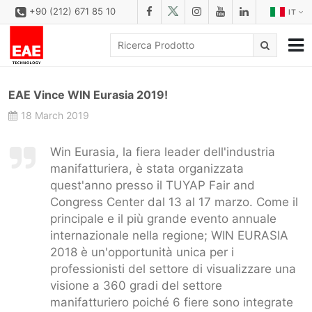
+90 (212) 671 85 10
IT
AZIENDALE
EAE Vince WIN Eurasia 2019!
SOLUZIONI
18 March 2019
FAMILIE DI PRODOTTI
Win Eurasia, la fiera leader dell'industria
PRODOTTI
manifatturiera, è stata organizzata
quest'anno presso il TUYAP Fair and
SCARICA
Congress Center dal 13 al 17 marzo. Come il
CONFIGURATORE
principale e il più grande evento annuale
internazionale nella regione; WIN EURASIA
REFERENZE
2018 è un'opportunità unica per i
professionisti del settore di visualizzare una
CONTATTO
visione a 360 gradi del settore
MODULO DI CONTATTO
manifatturiero poiché 6 fiere sono integrate