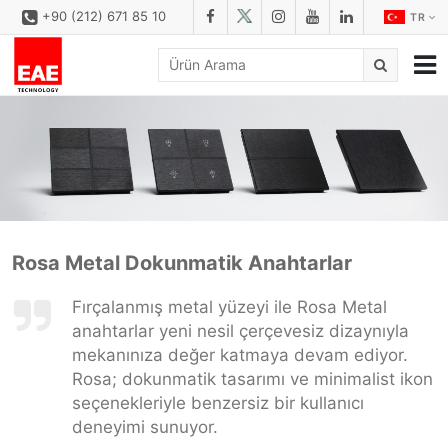
+90 (212) 671 85 10
TR
KURUMSAL
ÇÖZÜMLER
ÜRÜN AİLESİ
ÜRÜNLER
Rosa Metal Dokunmatik Anahtarlar
İNDİRME MERKEZİ
Fırçalanmış metal yüzeyi ile Rosa Metal
KONFİGÜRATÖR
anahtarlar yeni nesil çerçevesiz dizaynıyla
REFERANSLAR
mekanınıza değer katmaya devam ediyor.
Rosa; dokunmatik tasarımı ve minimalist ikon
İLETİŞİM
seçenekleriyle benzersiz bir kullanıcı
İLETİŞİM FORMU
deneyimi sunuyor.