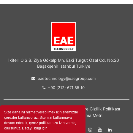
İkitelli O.S.B. Ziya Gökalp Mh. Eski Turgut Özal Cd. No:20
Başakşehir İstanbul Türkiye
eaetechnology@eaegroup.com
+90 (212) 671 85 10
Size daha iyi hizmet verebilmek için sitemizde
Kişisel Verilerin Korunması, İşlenmesi ve Gizlilik Politikası
çerezler kullanıyoruz. Sitemizi kullanmaya
devam ederek, çerez politikamıza izin vermiş
Kişisel Verilere İlişkin Aydınlatma Metni
olursunuz. Detaylı bilgi için